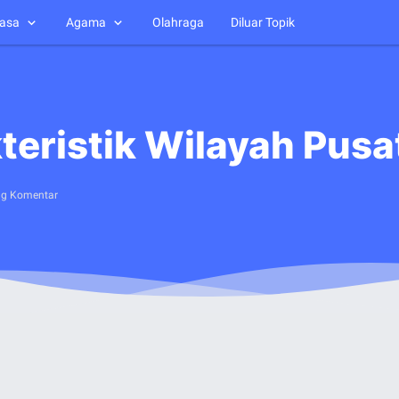
asa
Agama
Olahraga
Diluar Topik
kteristik Wilayah Pu
ng Komentar