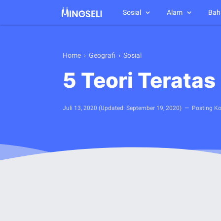
Sosial
Alam
Bah
Home
›
Geografi
›
Sosial
5 Teori Terata
Juli 13, 2020
(Updated:
September 19, 2020
)
Posting K