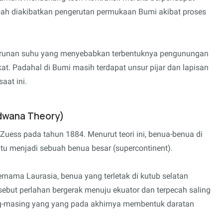
ah diakibatkan pengerutan permukaan Bumi akibat proses
penurunan suhu yang menyebabkan terbentuknya pengunungan
t. Padahal di Bumi masih terdapat unsur pijar dan lapisan
aat ini.
ndwana Theory)
uess pada tahun 1884. Menurut teori ini, benua-benua di
u menjadi sebuah benua besar (supercontinent).
bernama Laurasia, benua yang terletak di kutub selatan
but perlahan bergerak menuju ekuator dan terpecah saling
g-masing yang yang pada akhirnya membentuk daratan