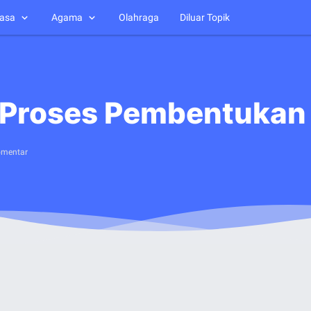
asa
Agama
Olahraga
Diluar Topik
s Proses Pembentuka
omentar