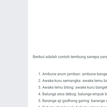
Berikut adalah contoh tembung sanepa yan
Ambune arum jamban: ambune bange
Awake kuru semangka: awake lemu b
Awake lemu biting: awake kuru bange
Balunge atos debog: balunge empuk 
Barange aji godhong garing: barange o