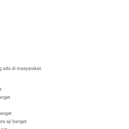
g ada di masyarakat:
r
anget
t
banget
ra aji banget