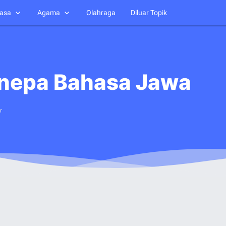
asa
Agama
Olahraga
Diluar Topik
nepa Bahasa Jawa
r